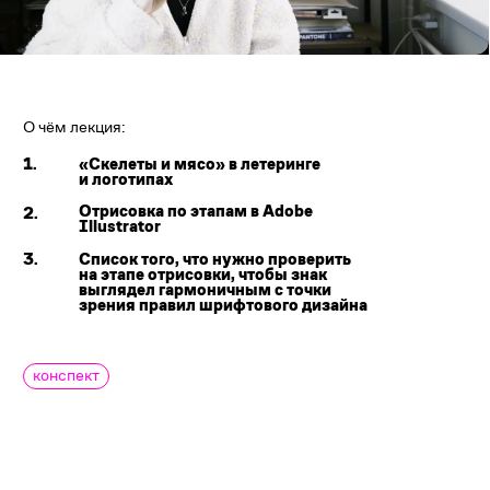
О чём лекция:
1.
«Скелеты и мясо» в летеринге
и логотипах
Отрисовка по этапам в Adobe
2.
Illustrator
3.
Cписок того, что нужно проверить
на этапе отрисовки, чтобы знак
выглядел гармоничным с точки
зрения правил шрифтового дизайна
конспект
Индивидуальный предприниматель Борисова Софья Александровна | ИНН:
402715041803 | Расчётный счёт: 40802810801500081591 | Название
банка: ООО "Банк Точка" | БИК: 044525104 | Корреспондентский счёт:
30101810745374525104 | ИНН: 402715041803
Договор-оферта
Политика обработки персональных данных
Политика конфиденциальности
Пользовательское соглашение