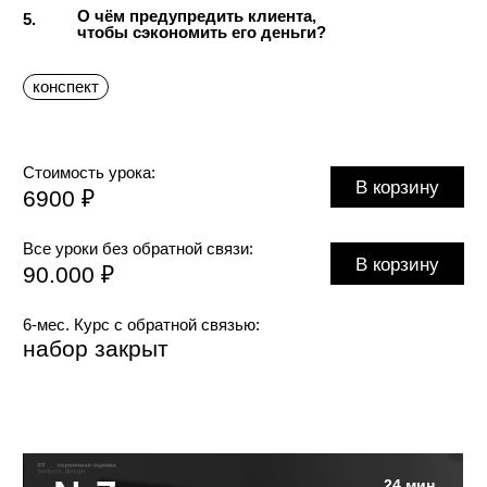
2.
Как тебя находят твои заказчики?
Система работы на фрилансе
3.
за рубежом
Делегирование
4.
Требования к дизайну в России
5.
vs требования в Нидерландах.
6.
Кириллица vs латиница
Литература по дизайну
7.
и типографике, о которой
не знают в России
полезная литература
0 ₽
Вебинар доступен при покупке
большого обучения, куда входят
все уроки с обратной связью
Бонус
1 час 43 мин