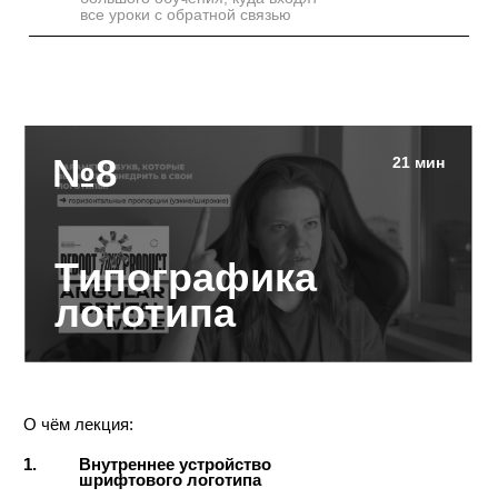
10.
Как подобрать шрифтовую пару?
Как подобрать шрифт к изображениям?
11.
конспект
задание
упражнения
Стоимость урока:
В корзину
8600 ₽
Все уроки без обратной связи:
В корзину
90.000 ₽
6-мес. Курс с обратной связью:
набор закрыт
№11
39 мин 39 сек