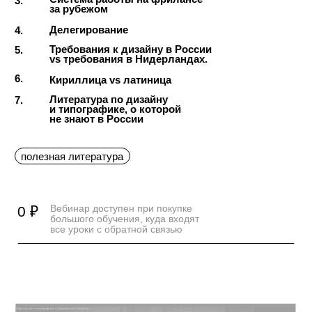
6-мес. Курс с обратной связью:
набор закрыт
№9
31 мин 12 сек
Отрисовка лого.
Перевод
из эскиза
в вектор
О чём лекция:
1.
«Скелеты и мясо» в летеринге
и логотипах
Отрисовка по этапам в Adobe
2.
Illustrator
Как сделать, чтобы знак выглядел
3.
гармоничным?