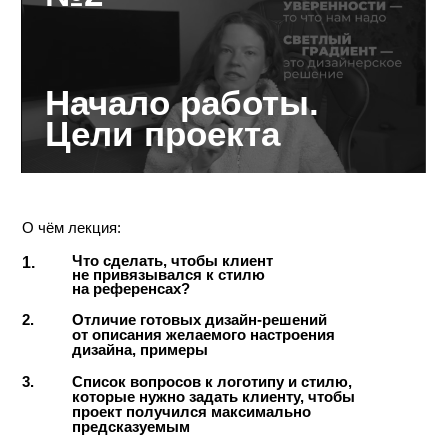
№3
29 мин 06 сек
Концепты.
Приёмы
композиции
О чём лекция:
1.
Что делает вещь брендовой?
2.
Что значит серия в дизайне,
и как сделать несколько
элементов в единой серии?
3.
Зачем нужны концепции?
4.
Поэтапный способ создания
концептов без референсов
5.
Влияние вида текста на скорость,
интоннацию и настроение чтения
6.
Приятный бонус для клиента: