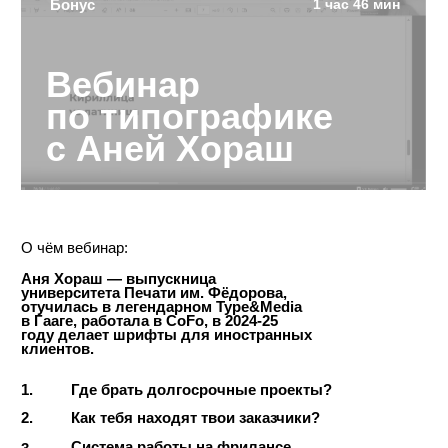
О чём лекция:
1.
Внутреннее устройство
шрифтового логотипа
Список сайтов, на которых
2.
я ищу идеи и вдохновение
Упражнения, которые помогают
3.
понять, на что обращать внимание
в отрисовке лого
Приёмы, которые нужно внедрить
4.
в логотип, чтобы передать идею
и отразить концепцию
конспект
задание
полезные сайты
упражнения
Стоимость урока:
В корзину
7500 ₽
Все уроки без обратной связи:
В корзину
90.000 ₽