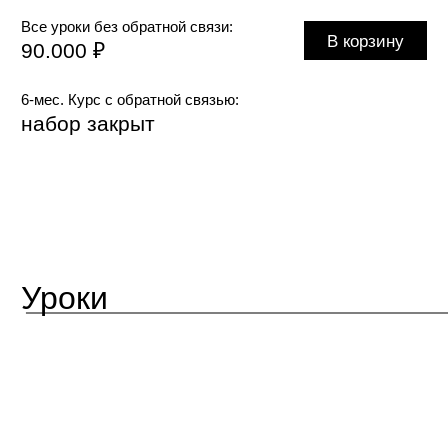
Расчёт цены.
Смета
О чём лекция:
1.
Безопасная для дизайнера схема
расчёта цены, позволяющая брать
несколько проектов одновременно
2.
Сравнение тактик: дёшевый
и высокий ценники, плюсы и минусы
3.
Детальная схема работы, чтобы
рассчитать смету проекта как
можно точнее
4.
Как снижать цену, если очень
просит клиент
5.
Список вопросов, которые нужно
задать клиенту до начала работ ради
своей безопасности и максимально
предсказуемого результата проекта
конспект
задание
материалы