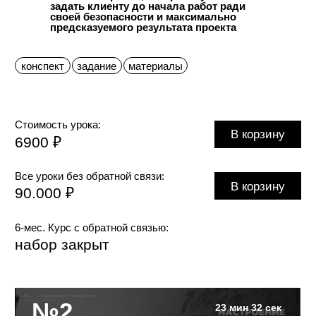
О чём лекция:
Что сделать, чтобы клиент
1.
не привязывался к стилю
на референсах?
2.
Отличие готовых дизайн-решений
от описания желаемого настроения
дизайна, примеры
3.
Список вопросов к логотипу и стилю,
которые нужно задать клиенту, чтобы
проект получился максимально
предсказуемым
конспект
задание
материалы
Стоимость урока:
В корзину
6000 ₽
Все уроки без обратной связи:
В корзину
90.000 ₽
6-мес. Курс с обратной связью:
набор закрыт