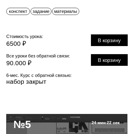
№6
22 мин 43 сек
Референсы
О чём лекция:
Цель референсов, и как
1.
с ними работать
2.
Полезные книги и видео
про дизайн и типографику
Важные вопросы к носителям
3.
на этом этапе работы над
фирменным стилем
4.
Начало работы с цветом, как
подбирать варианты колора,
исходя из концепции?
О чём предупредить клиента,
5.
чтобы сэкономить его деньги?