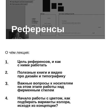
6-мес. Курс с обратной связью:
набор закрыт
Бонус
1 час 46 мин
Вебинар
по типографике
с Аней Хораш
О чём вебинар:
Аня Хораш — выпускница
университета Печати им. Фёдорова,
отучилась в легендарном Type&Media
в Гааге, работала в CoFo, в 2024-25
году делает шрифты для иностранных
клиентов.
1.
Где брать долгосрочные проекты?