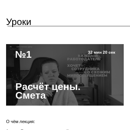
Расчёт цены.
Смета
О чём лекция:
1.
Безопасная для дизайнера схема
расчёта цены, позволяющая брать
несколько проектов одновременно
2.
Сравнение тактик: дёшевый
и высокий ценники, плюсы и минусы
3.
Детальная схема работы, чтобы
рассчитать смету проекта как
можно точнее
4.
Как снижать цену, если очень
просит клиент
5.
Список вопросов, которые нужно
задать клиенту до начала работ ради
своей безопасности и максимально
предсказуемого результата проекта
конспект
задание
материалы