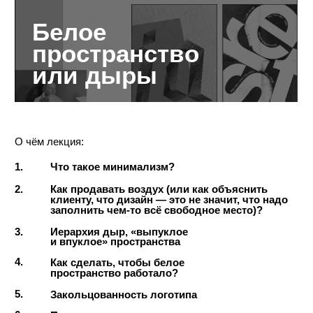
конспект
Стоимость урока:
В корзину
6900 ₽
Все уроки без обратной связи:
В корзину
90.000 ₽
6-мес. Курс с обратной связью:
набор закрыт
№7
24 мин
Логотип.
Первичный
подход