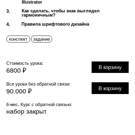
О чём лекция:
1.
Иерархия элементов в
мелкоформатных и крупноформатных
носителях
Как вывести вид носителя из
2.
концепции?
Что важно учесть в носителях
3.
для крупных брендов?
Процесс создания визитки и баннера
4.
в режиме реального времени
конспект
Стоимость урока:
В корзину
1500 ₽
Все уроки без обратной связи:
В корзину
90.000 ₽
6-мес. Курс с обратной связью:
набор закрыт