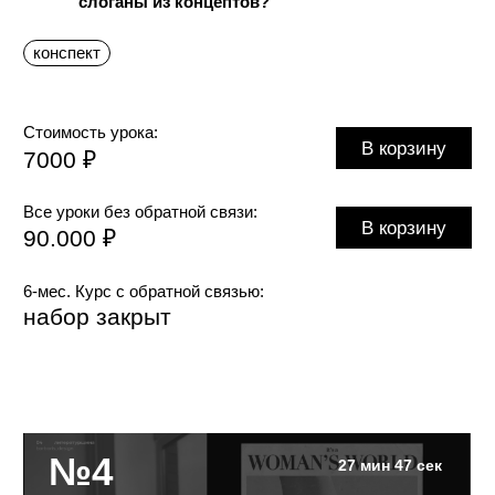
В корзину
90.000 ₽
6-мес. Курс с обратной связью:
набор закрыт
№5
24 мин 22 сек
Белое
пространство
или дыры
О чём лекция:
1.
Что такое минимализм?
2.
Как продавать воздух (или как объяснить
клиенту, что дизайн — это не значит, что надо
заполнить чем-то всё свободное место)?