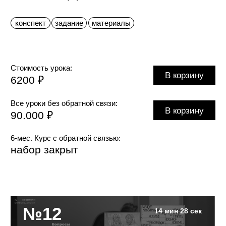
Стоимость урока до выхода:
В корзину
4900 ₽
1000 ₽
Все уроки без обратной связи:
В корзину
90.000 ₽
№16
недоступен
Подготовка
к печати
Идёт перезапись урока.
Урок станет доступным к Февралю 2025
Стоимость урока до выхода:
В корзину
3200 ₽
1000 ₽