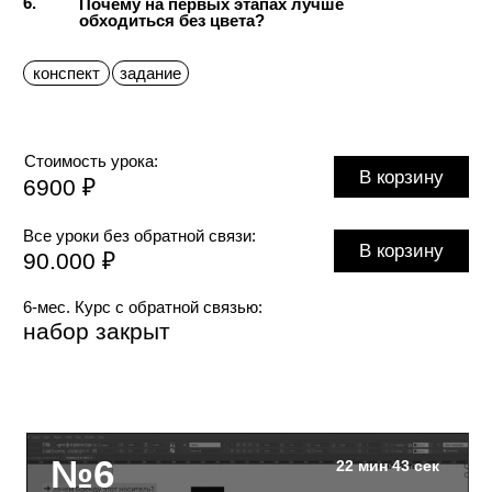
О чём лекция:
1.
Что такое логотип, и чем он
отличается от нелоготипа
Как я аргументирую клиенту
2.
выбор нечитабельного лого?
3.
Как показывать клиенту идеи?
4.
Список вопросов к слову (или
фразе), из которого будем делать
лого, до начала работы над лого
Что такое дескриптор, и как
5.
его разрабатывать
конспект
задание
Стоимость урока:
В корзину
7500 ₽
Все уроки без обратной связи:
В корзину
90.000 ₽