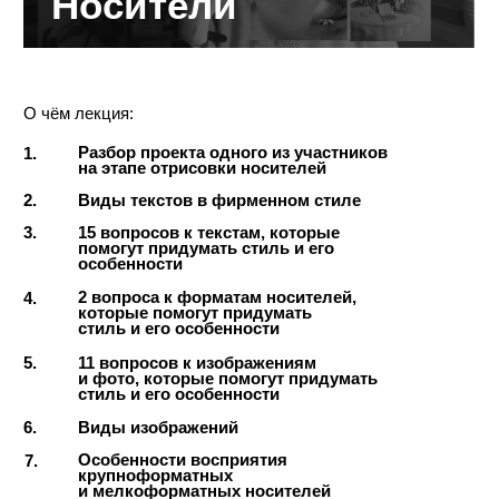
В корзину
5900 ₽
Все уроки без обратной связи:
В корзину
90.000 ₽
6-мес. Курс с обратной связью:
набор закрыт
№15
недоступен
Вёрстка
презентаций
Идёт перезапись урока.
Урок станет доступным к Февралю 2025