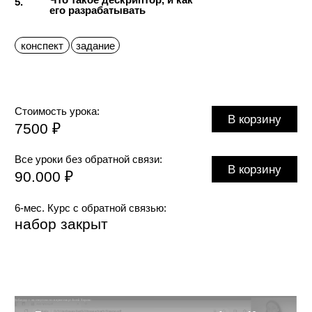
7.
хороших специалистов?
8.
Давать ли тестовые задания?
Ключевые качества при приёме
9.
на работу в BoldItalic
Список литературы
10.
по типографике и дизайну
полезная литература
Вебинар доступен при покупке
0 ₽
большого обучения, куда входят
все уроки с обратной связью
№8
21 мин
Типографика
логотипа