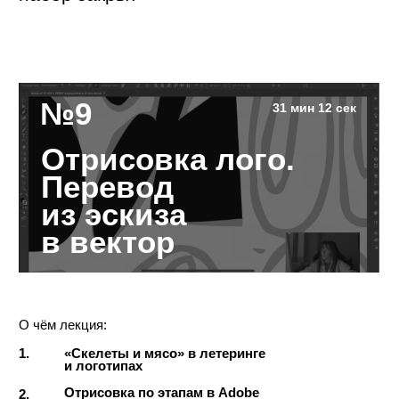
конспект
задание
материалы
Стоимость урока:
В корзину
6200 ₽
Все уроки без обратной связи:
В корзину
90.000 ₽
6-мес. Курс с обратной связью:
набор закрыт
№12
14 мин 28 сек
Визитка, баннер,
упаковка