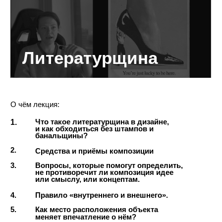
3.
Иерархия дыр, «выпуклое
и впуклое» пространства
4.
Как сделать, чтобы белое
пространство работало?
5.
Закольцованность логотипа
6.
Почему на первых этапах лучше
обходиться без цвета?
конспект
задание
Стоимость урока:
В корзину
6900 ₽
Все уроки без обратной связи:
В корзину
90.000 ₽
6-мес. Курс с обратной связью:
набор закрыт