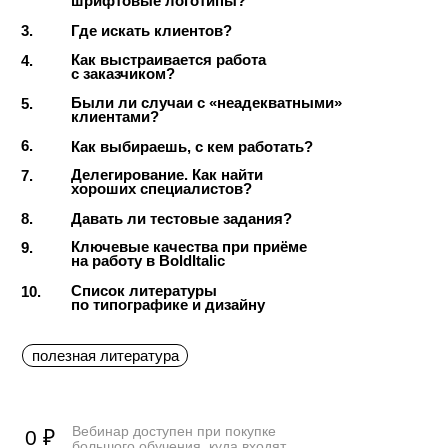
к проекту
О чём лекция:
1.
«Идеальный» простой и «реальный»
сложный способ подбора шрифтов
при работе с фирменным стилем
О чём предупредить клиента, если
2.
он настаивает на том, чтобы сначала
создать логотип в отрыве от всего
остального
Какие текстовые шрифты считаются
3.
хорошими, и почему?
Логика выбора шрифтов
4.
по особенностям носителей бренда
Разница подбора шрифтов
5.
для крупных и малых компаний
6.
Как покупать лицензии на шрифты?
7.
В чём плюсы покупки шрифтов?
Этапы поиска шрифта для реального
8.
проекта (мини-мастер-класс)
Как оформить шрифт для показа
9.
клиенту?