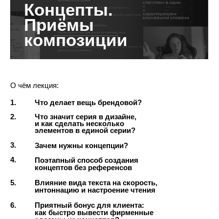
Литературщина
О чём лекция:
1.
Что такое литературщина в дизайне,
и как обходиться без штампов и
банальщины?
2.
Средства и приёмы композиции
3.
Вопросы, которые помогут определить,
не противоречит ли композиция идее
или смыслу, или концептам.
4.
Правило «внутреннего и внешнего».
5.
Как место расположения объекта
меняет впечатление о нём?
конспект
задание
материалы
Стоимость урока:
В корзину
6500 ₽
Все уроки без обратной связи: