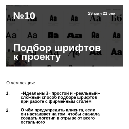
№13
31 мин
Работа с ИИ
для фирменного
стиля
О чём лекция:
1.
Принцип работы нейросетей, которые
нужно знать
2.
Создание мокапов в ИИ
3.
Особенности создания иллюстраций в ИИ
Обзор Midjourney
4.
5.
Анимация с помощью нейросетей
Обзор Higgsfield
6.
7.
Сравнение популярных нейросетей