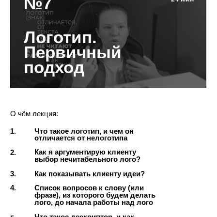
Вебинар
по типографике
с Димой Голубом
О чём вебинар:
Дмитрий Голуб — графический и
шрифтовой дизайнер, основатель студии
BoldItalic; работал в Paratype, автор статей;
окончил Florence Design Academy,
преподавал в ВШЭ.
Обучение во Florence Design
1.
Academy, итальянский подход
к дизайну
Как продавать буквы и
2.
шрифтовые логотипы?
3.
Где искать клиентов?
Как выстраивается работа
4.
с заказчиком?
Были ли случаи с «неадекватными»
5.
клиентами?
6.
Как выбираешь, с кем работать?
Делегирование. Как найти