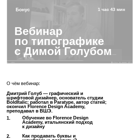
Правила шрифтового дизайна
4.
конспект
задание
Стоимость урока:
В корзину
6800 ₽
Все уроки без обратной связи:
В корзину
90.000 ₽
6-мес. Курс с обратной связью:
набор закрыт
№10
29 мин 21 сек
Подбор шрифтов